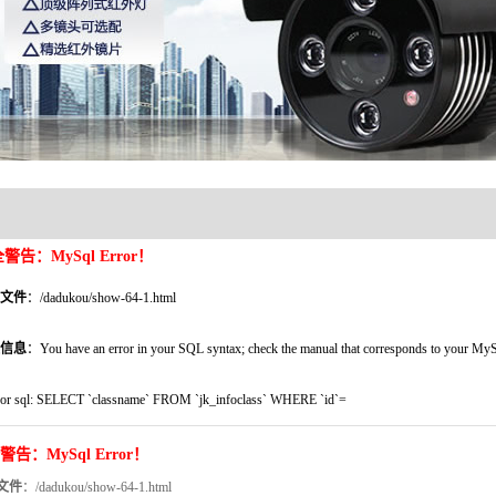
警告：MySql Error！
文件
：/dadukou/show-64-1.html
信息
：You have an error in your SQL syntax; check the manual that corresponds to your MySQL s
ror sql: SELECT `classname` FROM `jk_infoclass` WHERE `id`=
警告：MySql Error！
文件
：/dadukou/show-64-1.html