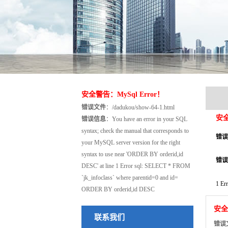
安全警告：MySql Error！
错误文件
：/dadukou/show-64-1.html
安全
错误信息
：You have an error in your SQL
syntax; check the manual that corresponds to
错误
your MySQL server version for the right
syntax to use near 'ORDER BY orderid,id
错误
DESC' at line 1 Error sql: SELECT * FROM
`jk_infoclass` where parentid=0 and id=
1 Er
ORDER BY orderid,id DESC
安全
联系我们
错误