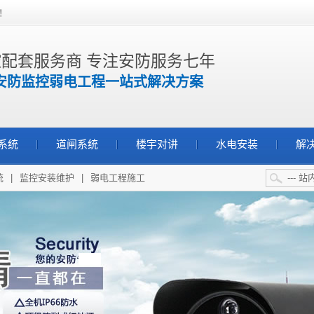
！
配套服务商 专注安防服务七年
安防监控弱电工程一站式解决方案
系统
道闸系统
楼宇对讲
水电安装
解
统
|
监控安装维护
|
弱电工程施工