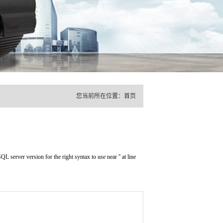
您当前所在位置：
首页
erver version for the right syntax to use near '' at line