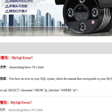
警告：MySql Error！
文件
：/daxuecheng/show-70-1.html
信息
：You have an error in your SQL syntax; check the manual that corresponds to your MySQL s
ror sql: SELECT `classname` FROM `jk_infoclass` WHERE `id`=
警告：MySql Error！
文件
：/daxuecheng/show-70-1.html