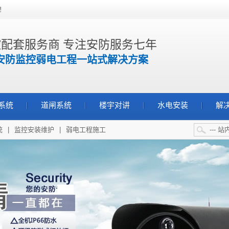
！
配套服务商 专注安防服务七年
安防监控弱电工程一站式解决方案
系统
道闸系统
楼宇对讲
水电安装
解
统
|
监控安装维护
|
弱电工程施工