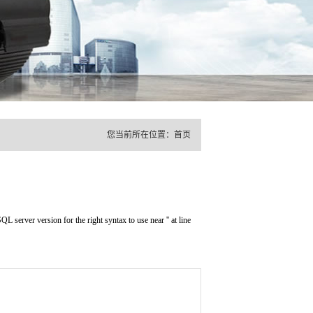
您当前所在位置：
首页
erver version for the right syntax to use near '' at line