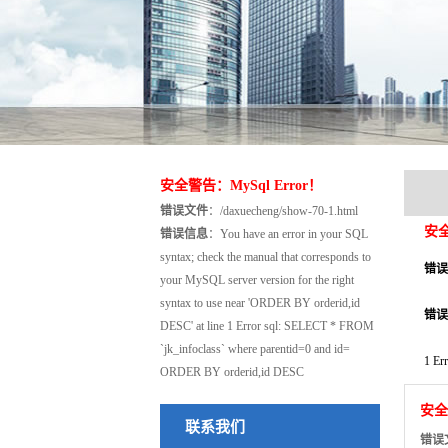
安全警告：MySql Error！
错误文件
：/daxuecheng/show-70-1.html
安全
错误信息
：You have an error in your SQL
syntax; check the manual that corresponds to
错误
your MySQL server version for the right
syntax to use near 'ORDER BY orderid,id
错误
DESC' at line 1 Error sql: SELECT * FROM
`jk_infoclass` where parentid=0 and id=
1 Er
ORDER BY orderid,id DESC
安全
联系我们
错误