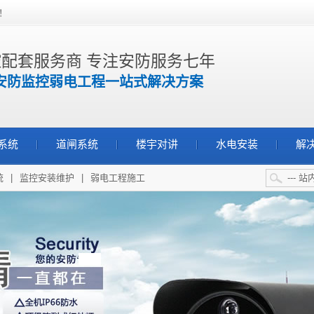
！
配套服务商 专注安防服务七年
安防监控弱电工程一站式解决方案
系统
道闸系统
楼宇对讲
水电安装
解
统
|
监控安装维护
|
弱电工程施工