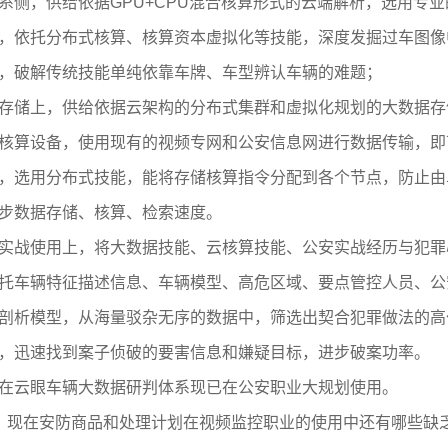
系侧，供给依据GPU+CPU混合核算形式的云端解析，选用专
，依托分布式核算、核算资本虚拟化等技能，深度发掘过车图像
，破解传统技能单纯依靠车牌、车型辨认车辆的难题；
存储上，供给依据云架构的分布式集群和虚拟化规划的大数据存
核算设备，使用现有的视频专网和公安信息网进行数据传输，即
，选用分布式技能，能将存储核算指令分配到各个节点，防止由
步数据存储、核算、检索速度。
实战使用上，将大数据技能、云核算技能、公安实战经历与犯罪
托车辆特征描述信息、车辆模型、高危区域、要点管控人员、公
剖析模型，从海量驳杂无序的数据中，筛选出契合犯罪做法的高
，迅速找到案子侦破的要害信息和嫌疑目标，进步破案功率。
在云眼车辆大数据研判体系现已在公安职业大规划使用。
、现在安防商品和处理计划在视频监控职业的使用中还有哪些缺