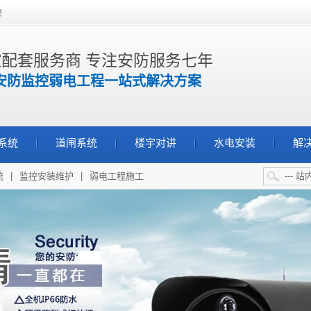
！
配套服务商 专注安防服务七年
安防监控弱电工程一站式解决方案
系统
道闸系统
楼宇对讲
水电安装
解
统
|
监控安装维护
|
弱电工程施工