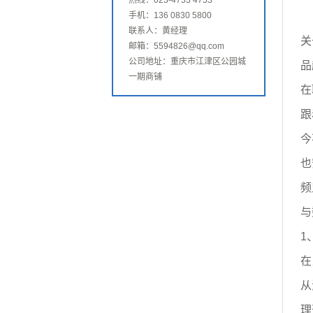
热线：023-4753 4753
手机：136 0830 5800
联系人：黄经理
关
邮箱：5594826@qq.com
公司地址：重庆市江津区公园城
品
一期商铺
在
跟
今
也
频
与
1
在
从
理