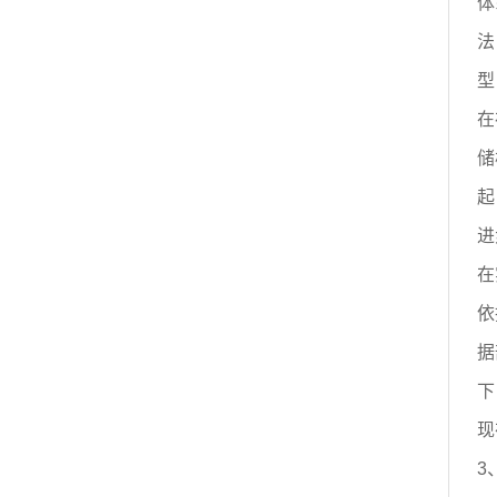
体
法
型
在
储
起
进
在
依
据
下
现
3