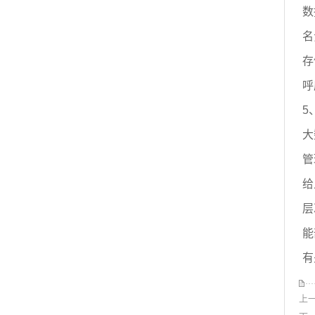
数
名
存
呼
5
大
管
给
层
能
有
上