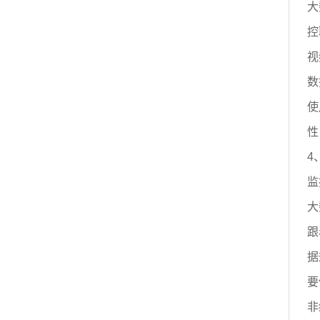
大
控
视
数
使
性
4
监
大
跟
据
要
非