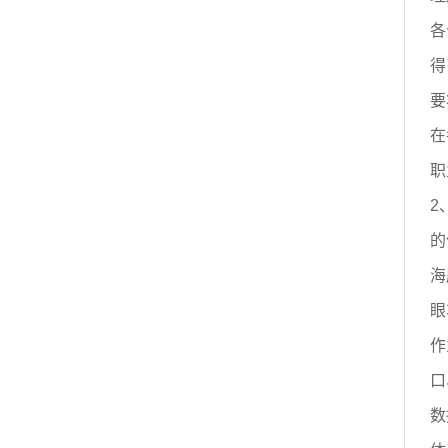
各
得
要
在
职
2
的
海
眼
作
口
数