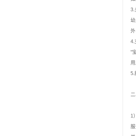
3
幼
外
4
“
用
5
二
1
服