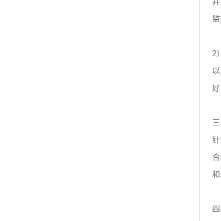
并
监
2
以
好
三
针
合
和
四