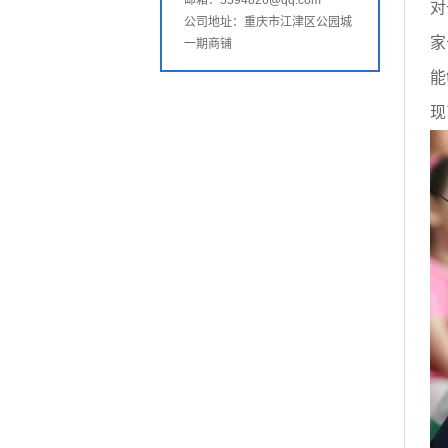
邮箱：5594826@qq.com
对
公司地址：重庆市江津区公园城
家
一期商铺
能
现