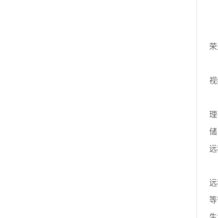
荣
视
理
储
远
远
等
生