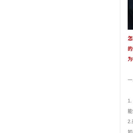
怎
的
为
一
1
能
2
如