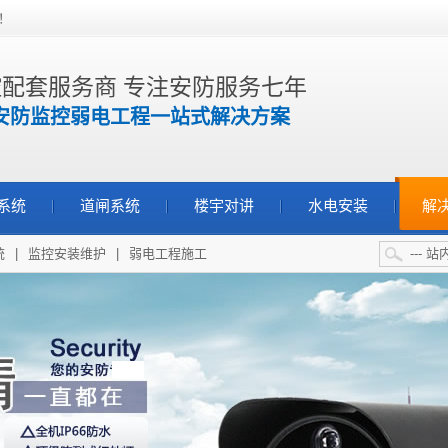
！
配套服务商 专注安防服务七年
安防监控弱电工程一站式解决方案
系统
道闸系统
楼宇对讲
水电安装
解
统
|
监控安装维护
|
弱电工程施工